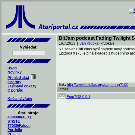
BitJam podcast Fading Twilight S
16.7.2013 |
Jan Křupka
(krupkaj)
Vyhledat:
Na serveru BitFellas nyní najdete nový podcast
Epizoda #175 je plná skladeb z hudebního ar
Úvod
Novinky
Přehled akcí
Inzeráty
link:
http://www.bitfellas.org/page.php?100
Zajímavé odkazy
[cross]
O portálu
EmuTOS 0.9.1
Kniha návštěv
Atari stroje:
400/800/XL/XE
ST/STE
TT030/Falcon
Portfolio
PC