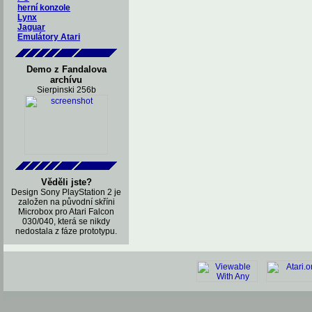
herní konzole
Lynx
Jaguar
Emulátory Atari
Demo z Fandalova
archívu
Sierpinski 256b
Věděli jste?
Design Sony PlayStation 2 je
založen na původní skříni
Microbox pro Atari Falcon
030/040, která se nikdy
nedostala z fáze prototypu.