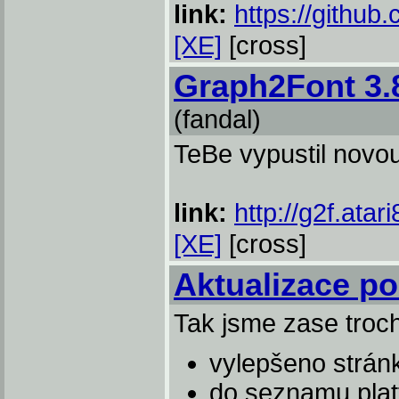
link:
https://githu
[XE]
[cross]
Graph2Font 3.8
(fandal)
TeBe vypustil novo
link:
http://g2f.atari
[XE]
[cross]
Aktualizace po
Tak jsme zase trochu
vylepšeno strán
do seznamu plat