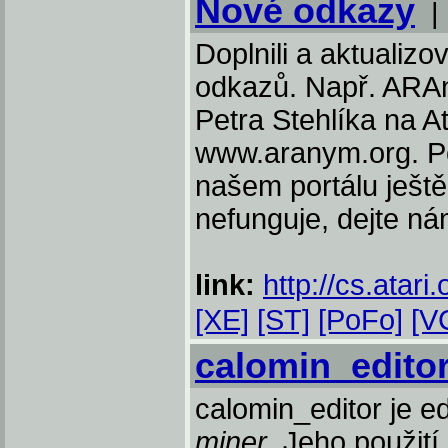
Nové odkazy
Doplnili a aktualiz
odkazů. Např. ARAn
Petra Stehlíka na 
www.aranym.org. Po
našem portálu ještě
nefunguje, dejte ná
link:
http://cs.atari
[XE]
[ST]
[PoFo]
[V
calomin_edito
calomin_editor je ed
miner
. Jeho použití