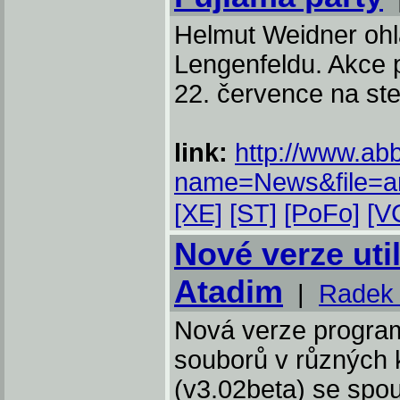
Helmut Weidner ohlá
Lengenfeldu. Akce p
22. července na ste
link:
http://www.ab
name=News&file=art
[XE]
[ST]
[PoFo]
[V
Nové verze util
Atadim
|
Radek 
Nová verze program
souborů v různých 
(v3.02beta) se spo