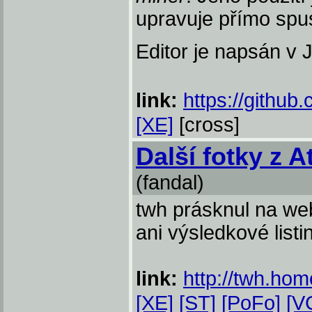
upravuje přímo spus
Editor je napsán v 
link:
https://githu
[XE]
[cross]
Další fotky z A
(fandal)
twh prásknul na web
ani výsledkové list
link:
http://twh.hom
[XE]
[ST]
[PoFo]
[V