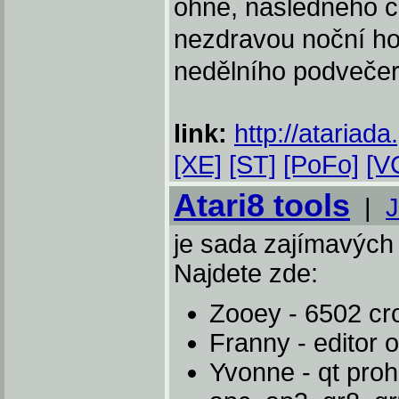
ohně, následného cp
nezdravou noční ho
nedělního podvečer
link:
http://atariada
[XE]
[ST]
[PoFo]
[V
Atari8 tools
|
J
je sada zajímavých 
Najdete zde:
Zooey - 6502 c
Franny - editor
Yvonne - qt proh