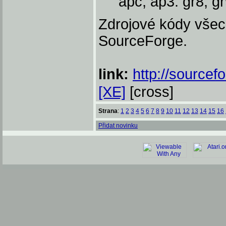
apc, ap3. gr8, g
Zdrojové kódy všech
SourceForge.
link:
http://sourcefo
[XE]
[cross]
Strana
:
1
2
3
4
5
6
7
8
9
10
11
12
13
14
15
16
Přidat novinku