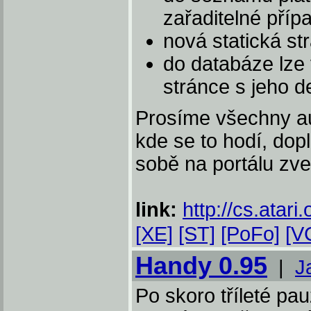
zařaditelné příp
nová statická st
do databáze lze v
stránce s jeho de
Prosíme všechny aut
kde se to hodí, dop
sobě na portálu zveř
link:
http://cs.atari.
[XE]
[ST]
[PoFo]
[V
Handy 0.95
|
J
Po skoro tříleté pa