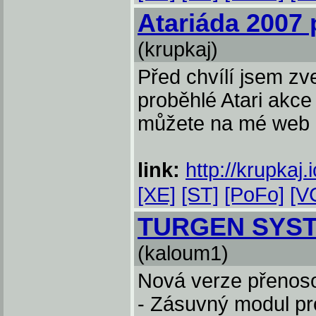
Atariáda 2007 
(krupkaj)
Před chvílí jsem zve
proběhlé Atari akce
můžete na mé web g
link:
http://krupkaj
[XE]
[ST]
[PoFo]
[V
TURGEN SYST
(kaloum1)
Nová verze přenosové
- Zásuvný modul pro