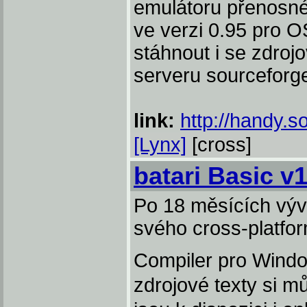
emulátoru přenosné
ve verzi 0.95 pro 
stáhnout i se zdroj
serveru sourceforg
link:
http://handy.s
[Lynx]
[cross]
batari Basic v1
Po 18 měsících vývo
svého cross-platfor
Compiler pro Wind
zdrojové texty si m