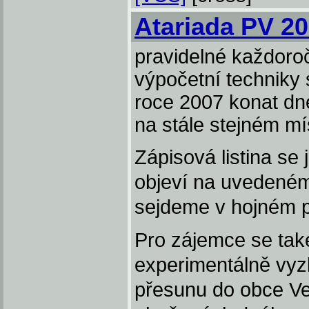
Atariada PV 2
pravidelné každoročn
výpočetní techniky 
roce 2007 konat dne
na stále stejném mí
Zápisová listina se 
objeví na uvedeném
sejdeme v hojném p
Pro zájemce se také
experimentálně vy
přesunu do obce Ve