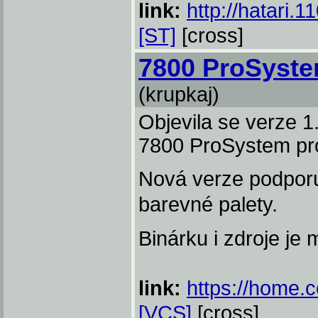
link:
http://hatari.
[ST]
[cross]
7800 ProSyste
(krupkaj)
Objevila se verze 1
7800 ProSystem p
Nová verze podporu
barevné palety.
Binárku i zdroje je
link:
https://home.
[VCS]
[cross]