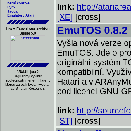
herní konzole
link:
http://atariare
Lynx
Jaguar
[XE]
[cross]
Emulátory Atari
EmuTOS 0.8.2
Hra z Fandalova archívu
Bridge 5.0
Vyšla nová verze o
EmuTOS. Jde o proj
originální systém T
kompatibilní. Využ
Věděli jste?
Jaguar byl vyvinut
Hatari a v ARAnyMu
společností jménem Flare II,
kterou založili bývali vývojáři
ze Sinclair Research.
pod licencí GNU G
link:
http://sourcef
[ST]
[cross]