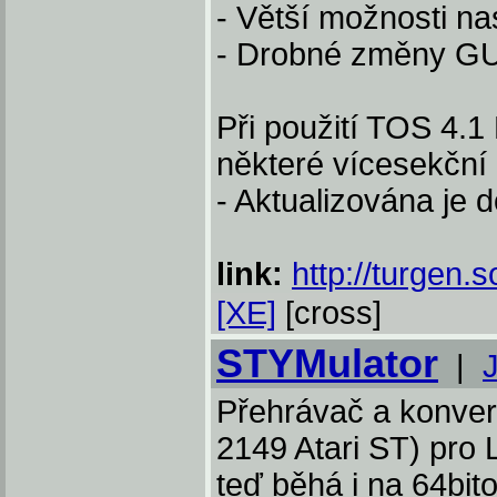
- Větší možnosti na
- Drobné změny GU
Při použití TOS 4.1
některé vícesekční
- Aktualizována je
link:
http://turgen.
[XE]
[cross]
STYMulator
|
Přehrávač a konver
2149 Atari ST) pro L
teď běhá i na 64bit