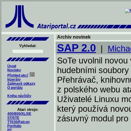
Archiv novinek
SAP 2.0
Vyhledat:
|
Micha
SoTe uvolnil novou 
Úvod
hudebními soubory 
Novinky
Přehled akcí
Přehrávač, knihovn
Inzeráty
Zajímavé odkazy
z polského webu ata
O portálu
Kniha návštěv
Uživatelé Linuxu 
který používá novou 
Atari stroje:
400/800/XL/XE
zásuvný modul pr
ST/STE
TT030/Falcon
Portfolio
PC