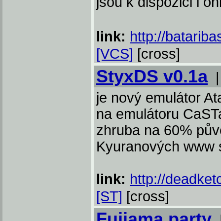
jsou k dispozici i o
link:
http://batariba
[VCS]
[cross]
StyxDS v0.1a
je nový emulátor At
na emulátoru CaST
zhruba na 60% půvo
Kyuranových www s
link:
http://deadket
[ST]
[cross]
Fujiama party