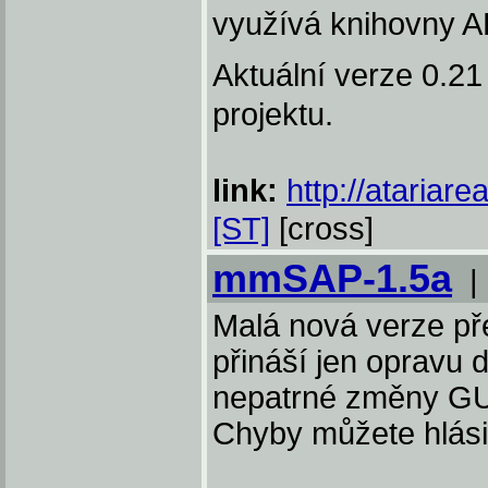
využívá knihovny 
Aktuální verze 0.21
projektu.
link:
http://atariare
[ST]
[cross]
mmSAP-1.5a
Malá nová verze p
přináší jen opravu 
nepatrné změny GUI
Chyby můžete hlási