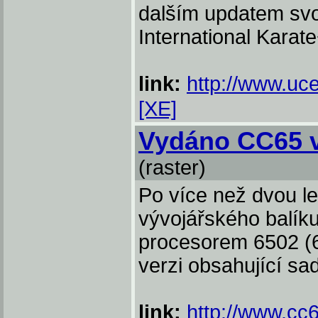
dalším updatem svo
International Kara
link:
http://www.uce
[XE]
Vydáno CC65 v
(raster)
Po více než dvou l
vývojářského balík
procesorem 6502 (6
verzi obsahující sa
link:
http://www.cc