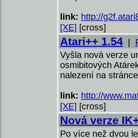
link:
http://g2f.atari
[XE]
[cross]
Atari++ 1.54
|
Vyšla nová verze u
osmibitových Atáre
nalezení na stránce
link:
http://www.mat
[XE]
[cross]
Nová verze IK
Po více než dvou le