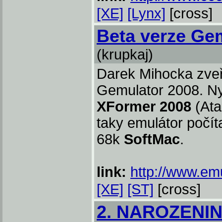
[XE]
[Lynx]
[cross]
Beta verze Ge
(krupkaj)
Darek Mihocka zveř
Gemulator 2008. Ny
XFormer 2008
(Atar
taky emulátor počí
68k
SoftMac
.
link:
http://www.em
[XE]
[ST]
[cross]
2. NAROZENI