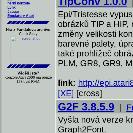
TipConv 1.0.0
herní konzole
Lynx
Jaguar
Epi/Tristesse vypus
Emulátory Atari
obrázků TIP a HIP,
Hra z Fandalova archívu
změny velikosti ko
Clock Story
barevné palety, úpr
také prohlížeč obrá
PLM, GR8, GR9, MI
Věděli jste?
Konzole Atari 2600 má pouze
link:
http://epi.atar
128 bytů RAM.
[XE]
[cross]
G2F 3.8.5.9
|
F
Vyšla nová verze k
Graph2Font.