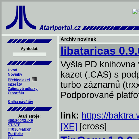
Archiv novinek
libataricas 0.9.
Vyhledat:
Vyšla PD knihovna 
Úvod
kazet (.CAS) s pod
Novinky
Přehled akcí
turbo záznamů (trxx
Inzeráty
Zajímavé odkazy
Podporované platfo
O portálu
Kniha návštěv
link:
https://baktra.
Atari stroje:
400/800/XL/XE
[XE]
[cross]
ST/STE
TT030/Falcon
Portfolio
PC