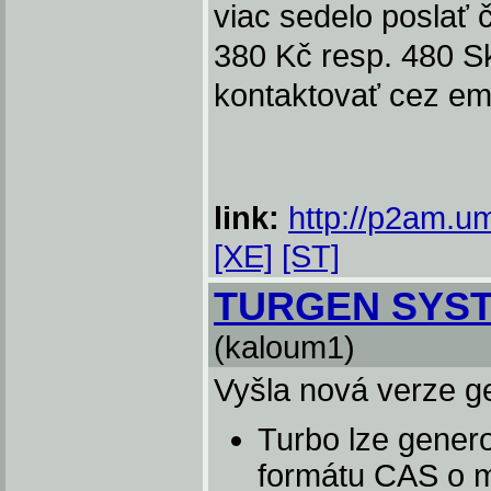
viac sedelo poslať 
380 Kč resp. 480 Sk
kontaktovať cez em
link:
http://p2am.u
[XE]
[ST]
TURGEN SYST
(kaloum1)
Vyšla nová verze ge
Turbo lze genero
formátu CAS o m