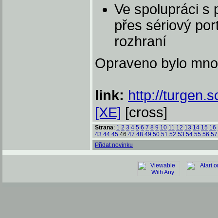
Ve spolupráci 
přes sériový por
rozhraní
Opraveno bylo množ
link:
http://turgen.
[XE]
[cross]
Strana
:
1
2
3
4
5
6
7
8
9
10
11
12
13
14
15
16
43
44
45
46
47
48
49
50
51
52
53
54
55
56
57
Přidat novinku