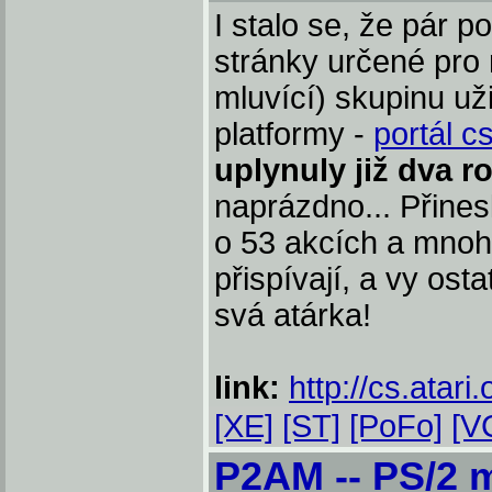
I stalo se, že pár 
stránky určené pro 
mluvící) skupinu už
platformy -
portál cs
uplynuly již dva r
naprázdno... Přines
o 53 akcích a mnoh
přispívají, a vy ost
svá atárka!
link:
http://cs.atari.
[XE]
[ST]
[PoFo]
[V
P2AM -- PS/2 m