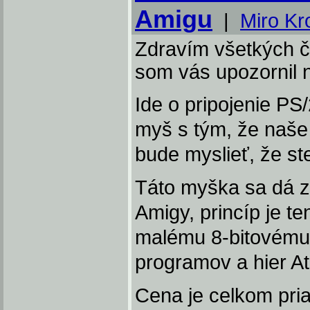
Amigu
|
Miro Kr
Zdravím všetkých č
som vás upozornil 
Ide o pripojenie PS
myš s tým, že naše z
bude myslieť, že ste 
Táto myška sa dá z
Amigy, princíp je te
malému 8-bitovému A
programov a hier A
Cena je celkom pria