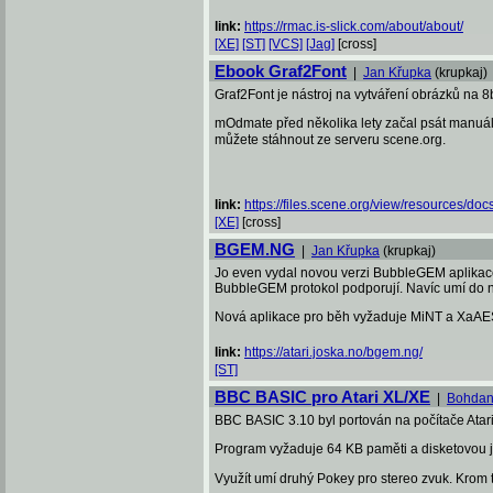
link:
https://rmac.is-slick.com/about/about/
[XE]
[ST]
[VCS]
[Jag]
[cross]
Ebook Graf2Font
|
Jan Křupka
(krupkaj)
Graf2Font je nástroj na vytváření obrázků na 8b
mOdmate před několika lety začal psát manuál k
můžete stáhnout ze serveru scene.org.
link:
https://files.scene.org/view/resources/docs/
[XE]
[cross]
BGEM.NG
|
Jan Křupka
(krupkaj)
Jo even vydal novou verzi BubbleGEM aplikac
BubbleGEM protokol podporují. Navíc umí do not
Nová aplikace pro běh vyžaduje MiNT a XaAE
link:
https://atari.joska.no/bgem.ng/
[ST]
BBC BASIC pro Atari XL/XE
|
Bohdan
BBC BASIC 3.10 byl portován na počítače Atari
Program vyžaduje 64 KB paměti a disketovou j
Využít umí druhý Pokey pro stereo zvuk. Krom t