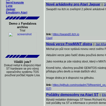
herní konzole
Nové arkádovky pro Atari Jaguar
|
J
Lynx
Jaguar
Swapd0 na itch.io zveřejnil 2 pěkné arkádové 
Emulátory Atari
Demo z Fandalova
archívu
Trial
link:
https://swapd0.itch.io
[Jag]
Nová verze FreeMiNT distra
|
Jan Křu
Michal po půl roce vydává novou verzi svého Fr
Aktuálni verze jako řadič disku používá demo 
Jako novinka je zde nástroj stool, který v MiNT
Věděli jste?
Dokud nebyl k dispozici Atari
Kromě toho, všechny použité GEM/TOS nástroje
ST hardware se pro vývoj
přístupu přes devfs a mrak dalších věcí.
operačního systému TOS
používal počítač Apple Lisa.
Image distra je k dispozici na githubu.
link:
https://github.com/rootadm79/freemint_os
[ST]
Počátky demoscény na Atari ST
|
El
Bývalý redaktor diskmagu ST News Richard Kar
své počátky na ST a informace o prvních dem