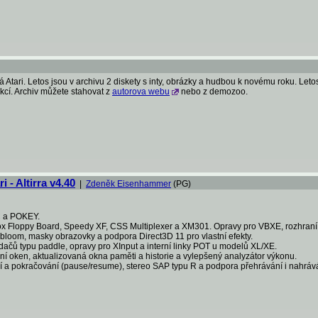
á Atari. Letos jsou v archivu 2 diskety s inty, obrázky a hudbou k novému roku. Le
kcí. Archiv můžete stahovat z
autorova webu
nebo z demozoo.
 - Altirra v4.40
|
Zdeněk Eisenhammer
(PG)
C a POKEY.
 Box Floppy Board, Speedy XF, CSS Multiplexer a XM301. Opravy pro VBXE, rozhran
 bloom, masky obrazovky a podpora Direct3D 11 pro vlastní efekty.
dačů typu paddle, opravy pro XInput a interní linky POT u modelů XL/XE.
 oken, aktualizovaná okna paměti a historie a vylepšený analyzátor výkonu.
 a pokračování (pause/resume), stereo SAP typu R a podpora přehrávání i nahráv