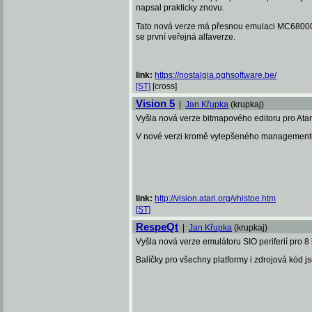
napsal prakticky znovu.
Tato nová verze má přesnou emulaci MC68000, 
se první veřejná alfaverze.
link:
https://nostalgia.pghsoftware.be/
[ST]
[cross]
Vision 5
|
Jan Křupka
(krupkaj)
Vyšla nová verze bitmapového editoru pro Ata
V nové verzi kromě vylepšeného managementu
link:
http://vision.atari.org/vhistoe.htm
[ST]
RespeQt
|
Jan Křupka
(krupkaj)
Vyšla nová verze emulátoru SIO periferií pro 8 
Balíčky pro všechny platformy i zdrojová kód j