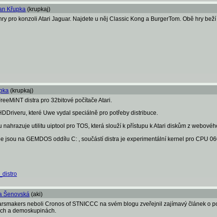
an Křupka
(krupkaj)
hry pro konzoli Atari Jaguar. Najdete u něj Classic Kong a BurgerTom. Obě hry bež
pka
(krupkaj)
eeMiNT distra pro 32bitové počítače Atari.
HDDriveru, které Uwe vydal speciálně pro potřeby distribuce.
u nahrazuje utilitu uiptool pro TOS, která slouží k přístupu k Atari diskům z webovéh
 jsou na GEMDOS oddílu C: , součástí distra je experimentální kernel pro CPU 0
_distro
la Šenovská
(aki)
smakers neboli Cronos of STNICCC na svém blogu zveřejnil zajímavý článek o poč
ech a demoskupinách.