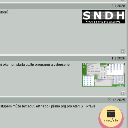
2.1.2026
uborů.
1.1.2026
oken při startu gt./ttp programů a vylepšené
29.12.2025
upem může být aout, elf nebo i přímo prg pro Atari ST. Právě