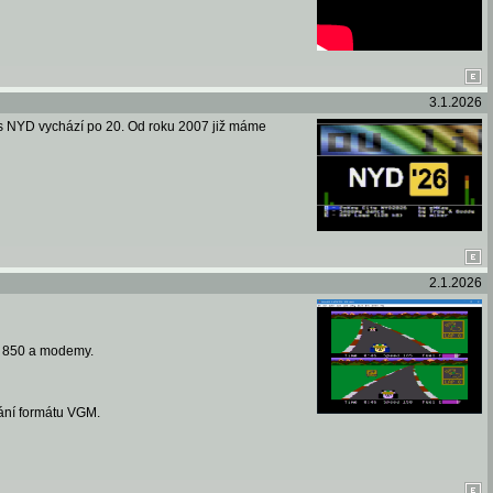
3.1.2026
tos NYD vychází po 20. Od roku 2007 již máme
2.1.2026
í 850 a modemy.
ání formátu VGM.