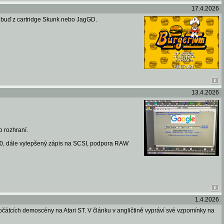
17.4.2026
í buď z cartridge Skunk nebo JagGD.
13.4.2026
o rozhraní.
60, dále vylepšený zápis na SCSI, podpora RAW
1.4.2026
átcích demoscény na Atari ST. V článku v angličtině vypráví své vzpomínky na