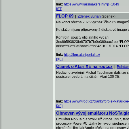
link:
https://www.karsmakers.nl/?p=1049
[ST]
FLOP 69
|
Zdeněk Burian
(zdenek)
Na konci března 2026 vychází číslo 69 magazínu
Ke stažení jsou připraveny 2 disketové image 
Kontrolní součty oficiálního vydáni:
3ec6b593823fe6707b7fe0e360aac1be *FLO
d66d550e50af3add935b84c1b11f1014 *FLO
link:
http://flop.atariportal.cz/
[XE]
Článek o Atari XE na root.cz
|
Bohdan
Nedávno zveřejnil Michal Tauchman další ze sv
popisuje rozebrání a čištění Atari 130 XE.
link:
https://www.root.cz/clanky/projekt-atari-xe
[XE]
Obnoven vývoj emulátoru NoSTalgi
Emulátor NoSTalgia vznikl už v roce 1997, tehd
procesory PowerPC. Záhy byl vývoj sjednocen a
nicméně s tím, jak Apple přešel na procesory v