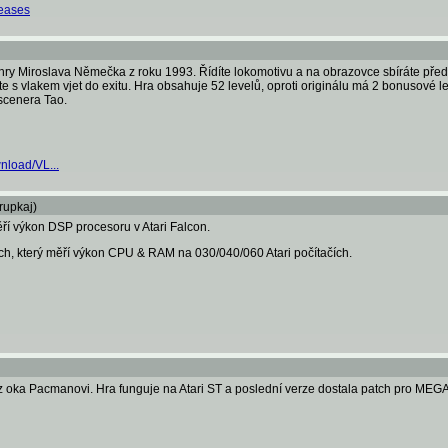
leases
y Miroslava Němečka z roku 1993. Řídíte lokomotivu a na obrazovce sbíráte předm
s vlakem vjet do exitu. Hra obsahuje 52 levelů, oproti originálu má 2 bonusové leve
scenera Tao.
nload/VL...
rupkaj)
měří výkon DSP procesoru v Atari Falcon.
ch, který měří výkon CPU & RAM na 030/040/060 Atari počítačích.
 z oka Pacmanovi. Hra funguje na Atari ST a poslední verze dostala patch pro ME