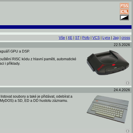
Vše
|
XE
|
ST
|
Pofo
|
VCS
|
Lynx
|
Jag
|
cross
22.5.2026
 jaguáří GPU a DSP.
pouštění RISC kódu z hlavní paměti, automatické
i i příklady.
24.4.2026
stovat soubory a také je přidávat, odebírat a
nš MyDOS) a SD, ED a DD hustotu záznamu.