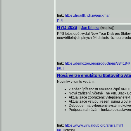
link:
https://frgailll.itch.io/puckman
[ST]
NYD 2026
|
Jan Křupka
(krupkaj)
PPS letos opět vydal New Year Disk pro 8bitov
neuvěřitelných plných 94 diskets různou produ
link:
https://demozoo.org/productions/384184/
[XE]
Nová verze emulátoru 8bitového Atari
Novinky v tomto vydání:
Zlepšení přesnosti emulace čipů ANTI
Nová zařízení, včetně The Pill, Black
Aktualizace zobrazení: vylepšený efekt
Aktualizace vstupu: řešení šumu u ovla
Debugger má vylepšený systém ukotvení
Podpora nahrávání: funkce pozastavení
link:
https://www.virtualdub.org/altirra.html
[XE]
[cross]