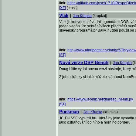
link:
https://github.com/josch1710/RespeQt/re
[XE]
[cross]
Vlak
|
Jan Křupka
(krupkaj)
Vlak je konverze původní legendární DOSové hr
jeden vagón. Po sebrání všech předmětů musíte 
slovenský programátor Baky, hudbu použil od 
link:
http://www.atariportal.cz/clanky/SThry/dow
[ST]
Nová verze DSP Bench
|
Jan Křupka
(k
Doug Little vydal novou verzi nástroje, který 
Z jeho stránky si také můžete stáhnout NemBe
link:
https://www.leonik.net/dml/sec_nemb.py
[ST]
Puckman
|
Jan Křupka
(krupkaj)
JC-DUSSE vypustil hru, která by jako vypadla
jako ostraňování dolního a horního borderu.