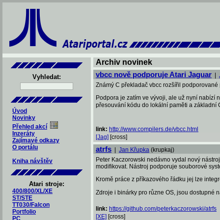
Archiv novinek
vbcc nově podporuje Atari Jaguar
|
Vyhledat:
Známý C překladač vbcc rozšířil podporované p
Podpora je zatím ve vývoji, ale už nyní nabíz
přesouvání kódu do lokální paměti a základní 
Úvod
Novinky
Přehled akcí
link:
http://www.compilers.de/vbcc.html
Inzeráty
[Jag]
[cross]
Zajímavé odkazy
O portálu
atrfs
|
Jan Křupka
(krupkaj)
Peter Kaczorowski nedávno vydal nový nástroj n
Kniha návštěv
modifikovat. Nástroj podporuje souborové sy
Kromě práce z příkazového řádku jej lze inte
Atari stroje:
400/800/XL/XE
Zdroje i binárky pro různe OS, jsou dostupné n
ST/STE
TT030/Falcon
link:
https://github.com/peterkaczorowski/atrfs
Portfolio
[XE]
[cross]
PC