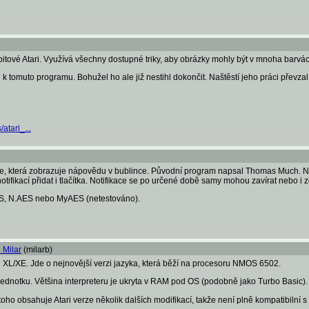
itové Atari. Využívá všechny dostupné triky, aby obrázky mohly být v mnoha barvách. 
 tomuto programu. Bohužel ho ale již nestihl dokončit. Naštěstí jeho práci převzal 
atari_...
e, která zobrazuje nápovědu v bublince. Původní program napsal Thomas Much. No
ifikací přidat i tlačítka. Notifikace se po určené době samy mohou zavírat nebo i 
S, N.AES nebo MyAES (netestováno).
 Milar
(milarb)
 XL/XE. Jde o nejnovější verzi jazyka, která běží na procesoru NMOS 6502.
ednotku. Většina interpreteru je ukryta v RAM pod OS (podobně jako Turbo Basic).
oho obsahuje Atari verze několik dalších modifikací, takže není plně kompatibilní 