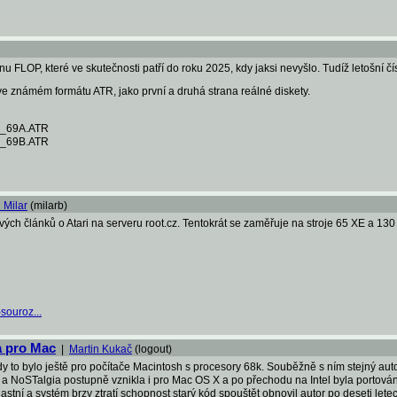
 FLOP, které ve skutečnosti patří do roku 2025, kdy jaksi nevyšlo. Tudíž letošní čí
ve známém formátu ATR, jako první a druhá strana reálné diskety.
P_69A.ATR
P_69B.ATR
 Milar
(milarb)
ých článků o Atari na serveru root.cz. Tentokrát se zaměřuje na stroje 65 XE a 13
-souroz...
a pro Mac
|
Martin Kukač
(logout)
y to bylo ještě pro počítače Macintosh s procesory 68k. Souběžně s ním stejný autor
 NoSTalgia postupně vznikla i pro Mac OS X a po přechodu na Intel byla portována 
lastní a systém brzy ztratí schopnost starý kód spouštět obnovil autor po deseti l