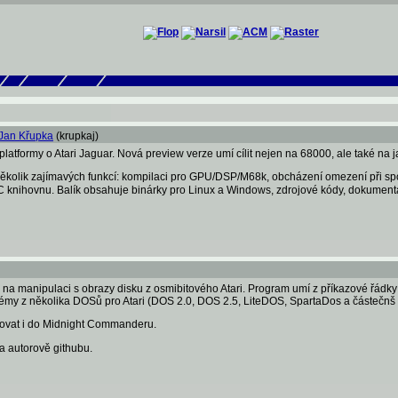
Jan Křupka
(krupkaj)
latformy o Atari Jaguar. Nová preview verze umí cílit nejen na 68000, ale také na
í několik zajímavých funkcí: kompilaci pro GPU/DSP/M68k, obcházení omezení při s
C knihovnu. Balík obsahuje binárky pro Linux a Windows, zdrojové kódy, dokumentac
a manipulaci s obrazy disku z osmibitového Atari. Program umí z příkazové řádky li
stémy z několika DOSů pro Atari (DOS 2.0, DOS 2.5, LiteDOS, SpartaDos a částeč
grovat i do Midnight Commanderu.
a autorově githubu.