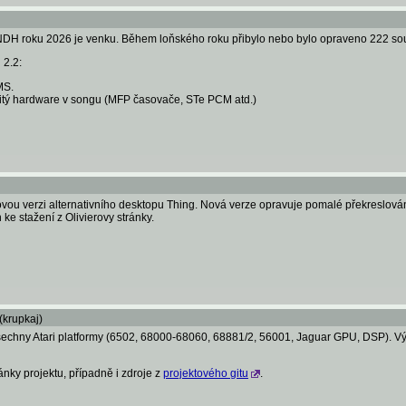
NDH roku 2026 je venku. Během loňského roku přibylo nebo bylo opraveno 222 so
 2.2:
MS.
žitý hardware v songu (MFP časovače, STe PCM atd.)
ou verzi alternativního desktopu Thing. Nová verze opravuje pomalé překreslování 
ke stažení z Olivierovy stránky.
(krupkaj)
echny Atari platformy (6502, 68000-68060, 68881/2, 56001, Jaguar GPU, DSP). Výst
ánky projektu, případně i zdroje z
projektového gitu
.