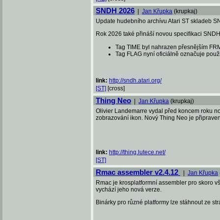
SNDH 2026
|
Jan Křupka
(krupkaj)
Update hudebního archívu Atari ST skladeb S
Rok 2026 také přináší novou specifikaci SNDH
Tag TIME byl nahrazen přesnějším FR
Tag FLAG nyní oficiálně označuje pou
link:
http://sndh.atari.org/
[ST]
[cross]
Thing Neo
|
Jan Křupka
(krupkaj)
Olivier Landemarre vydal před koncem roku nov
zobrazování ikon. Nový Thing Neo je připraven 
link:
http://thing.lutece.net/
[ST]
Rmac assembler v2.4.12
|
Jan Křupka
Rmac je krosplatformní assembler pro skoro vš
vychází jeho nová verze.
Binárky pro různé platformy lze stáhnout ze str