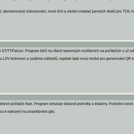
akcelerované zobrazování, nové GUI a vlastní ovladač pevných disků pro TOS. A
ri ST/TT/Falcon. Program běží na všech barevných rozlišeních na počítačích s už 
 LDV knihoven a systému náhledů, najdete také nový modul pro generování QR k
bitové počítače Atari. Program simuluje diskové jednotky a tiskárny. Poslední verze
sou k nalezení na projektovém gitu.