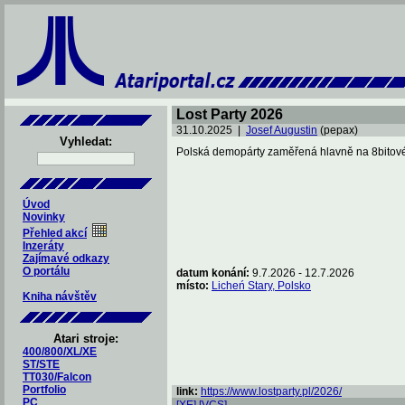
Lost Party 2026
31.10.2025 |
Josef Augustin
(pepax)
Vyhledat:
Polská demopárty zaměřená hlavně na 8bitové p
Úvod
Novinky
Přehled akcí
Inzeráty
Zajímavé odkazy
O portálu
datum konání:
9.7.2026 - 12.7.2026
místo:
Licheń Stary, Polsko
Kniha návštěv
Atari stroje:
400/800/XL/XE
ST/STE
TT030/Falcon
Portfolio
link:
https://www.lostparty.pl/2026/
PC