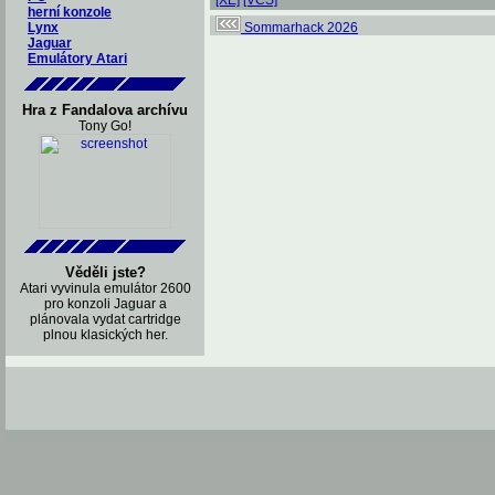
[XE]
[VCS]
herní konzole
Lynx
Sommarhack 2026
Jaguar
Emulátory Atari
Hra z Fandalova archívu
Tony Go!
Věděli jste?
Atari vyvinula emulátor 2600
pro konzoli Jaguar a
plánovala vydat cartridge
plnou klasických her.