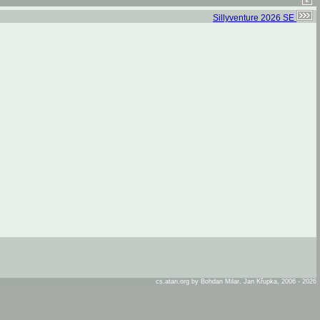
Sillyventure 2026 SE
cs.atari.org by Bohdan Milar, Jan Křupka, 2006 - 2026