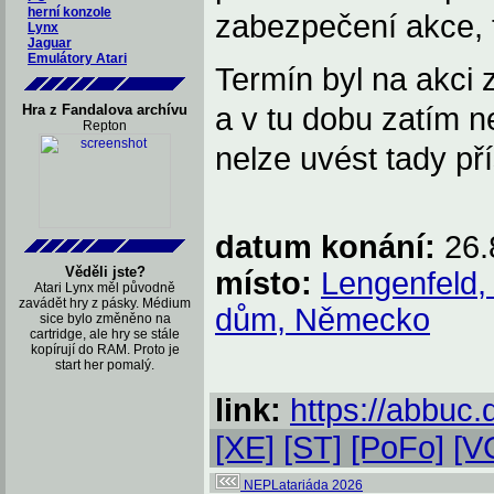
herní konzole
zabezpečení akce, 
Lynx
Jaguar
Emulátory Atari
Termín byl na akci 
Hra z Fandalova archívu
a v tu dobu zatím n
Repton
nelze uvést tady př
datum konání:
26.
Věděli jste?
místo:
Lengenfeld,
Atari Lynx měl původně
zavádět hry z pásky. Médium
dům, Německo
sice bylo změněno na
cartridge, ale hry se stále
kopírují do RAM. Proto je
start her pomalý.
link:
https://abbuc
[XE]
[ST]
[PoFo]
[V
NEPLatariáda 2026