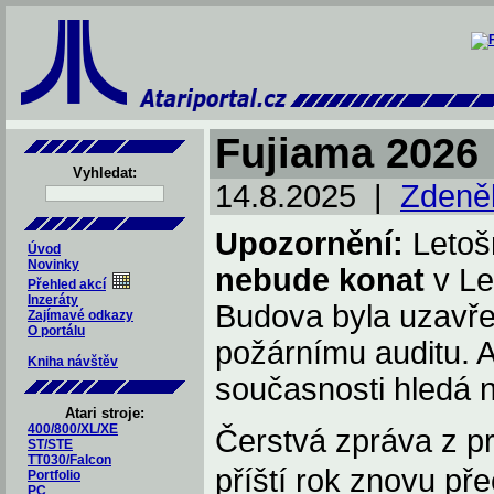
Fujiama 2026
Vyhledat:
14.8.2025 |
Zdeně
Upozornění:
Letoš
Úvod
Novinky
nebude konat
v Le
Přehled akcí
Inzeráty
Budova byla uzavře
Zajímavé odkazy
O portálu
požárnímu auditu. 
Kniha návštěv
současnosti hledá n
Atari stroje:
400/800/XL/XE
Čerstvá zpráva z pr
ST/STE
TT030/Falcon
příští rok znovu př
Portfolio
PC