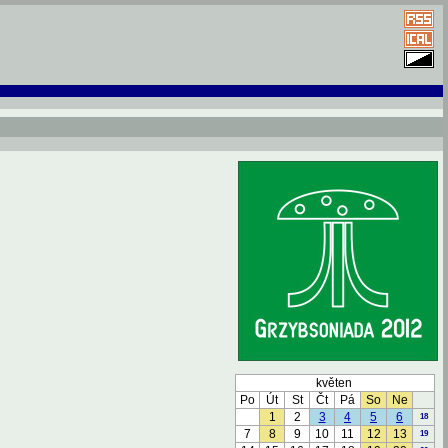
květen
Po
Út
St
Čt
Pá
So
Ne
1
2
3
4
5
6
18
7
8
9
10
11
12
13
19