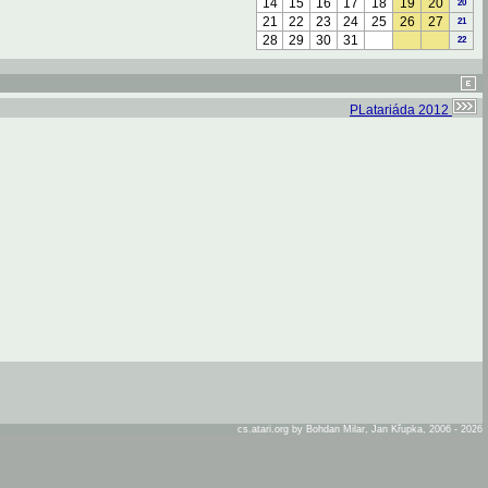
14
15
16
17
18
19
20
20
21
22
23
24
25
26
27
21
28
29
30
31
22
PLatariáda 2012
cs.atari.org by Bohdan Milar, Jan Křupka, 2006 - 2026