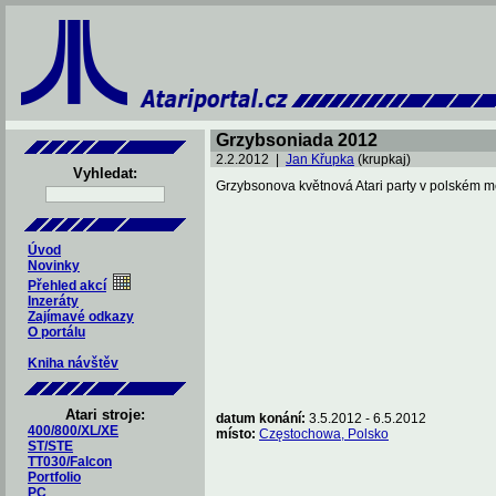
Grzybsoniada 2012
2.2.2012 |
Jan Křupka
(krupkaj)
Vyhledat:
Grzybsonova květnová Atari party v polském 
Úvod
Novinky
Přehled akcí
Inzeráty
Zajímavé odkazy
O portálu
Kniha návštěv
Atari stroje:
datum konání:
3.5.2012 - 6.5.2012
400/800/XL/XE
místo:
Częstochowa, Polsko
ST/STE
TT030/Falcon
Portfolio
PC