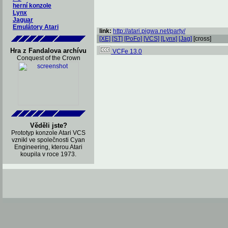
herní konzole
Lynx
Jaguar
Emulátory Atari
link:
http://atari.pigwa.net/party/
[XE]
[ST]
[PoFo]
[VCS]
[Lynx]
[Jag]
[cross]
Hra z Fandalova archívu
VCFe 13.0
Conquest of the Crown
Věděli jste?
Prototyp konzole Atari VCS
vznikl ve společnosti Cyan
Engineering, kterou Atari
koupila v roce 1973.